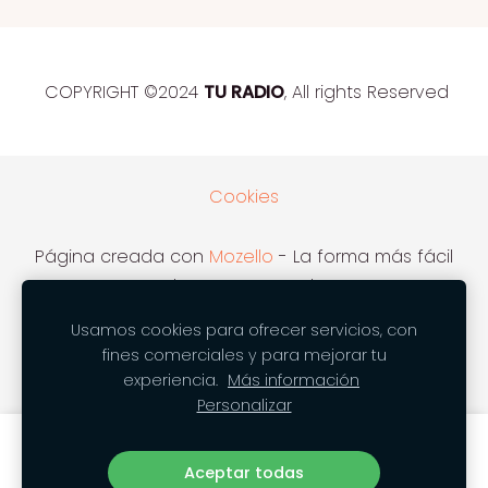
COPYRIGHT ©2024
TU RADIO
, All rights Reserved
Cookies
Página creada con
Mozello
- La forma más fácil
de crear una web.
Usamos cookies para ofrecer servicios, con
fines comerciales y para mejorar tu
experiencia.
Más información
Personalizar
Crea tu sitio web o tienda online con
Mozello.
Aceptar todas